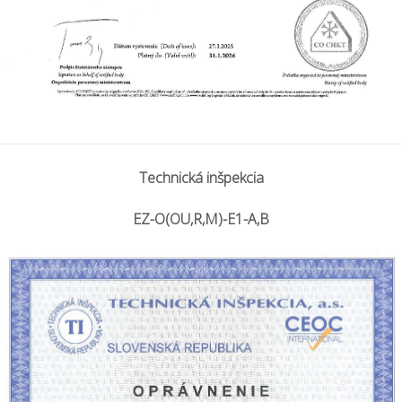
Technická inšpekcia
EZ-O(OU,R,M)-E1-A,B